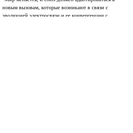
Россия избрана в Совет МСЭ.
"Мир меняется, и союз должен адаптироваться
к новым вызовам, которые возникают в связи с
эволюцией электросвязи и ее конвергенции с
информационными технологиями. Требуется
мобилизация усилий международного
сообщества по предотвращению использования
ИКТ в целях, противоречащих Уставу ООН,
Уставу, Конвенции и регламентам МСЭ. Для
успешного, надежного и безопасного
использования ИКТ, необходимы
международные нормы и правила,
регулирующие отношения в этой области.
Российская Федерация полагает, что такие
нормы должны вырабатываться под эгидой