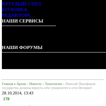
АРХИВ НОМЕРОВ
АВТОРАМ
COVER STORIES
КРУГЛЫЙ СТОЛ
КОЛОНКА
РЕДАКТОРА
НАШИ СЕРВИСЫ
НАШИ ФОРУМЫ
Главная
»
Архив
»
Новости
»
Технологии
» Николай
Никифоров: государства должны вернуть себе суверенитет