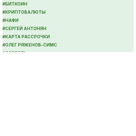
#
БИТКОИН
#
КРИПТОВАЛЮТЫ
#
НАФИ
#
СЕРГЕЙ АНТОНЯН
#
КАРТА РАССРОЧКИ
#
ОЛЕГ РЯЖЕНОВ-СИМС
#
СОВЕСТЬ
#
APPLE PAY
#
SAMSUNG PAY
#
БАНКОВСКИЕ КАРТЫ
PLUSworld в соцсетях: