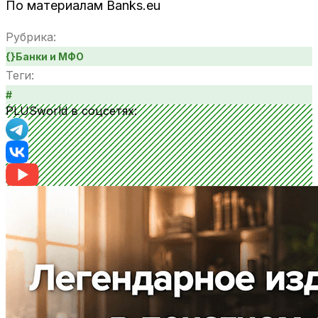
По материалам Banks.eu
Рубрика:
{}
Банки и МФО
Теги:
#
PLUSworld в соцсетях: